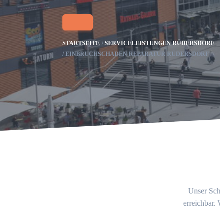
STARTSEITE
SERVICELEISTUNGEN RÜDERSDORF
EINBRUCHSCHADEN REPARATUR RÜDERSDORF
Unser Schl
erreichbar.