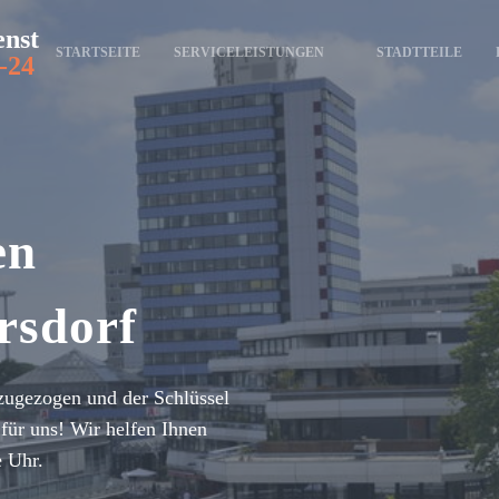
enst
STARTSEITE
SERVICELEISTUNGEN
STADTTEILE
-24
en
rsdorf
zugezogen und der Schlüssel
für uns! Wir helfen Ihnen
e Uhr.