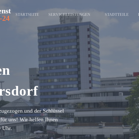
enst
STARTSEITE
SERVICELEISTUNGEN
STADTTEILE
-24
en
rsdorf
zugezogen und der Schlüssel
für uns! Wir helfen Ihnen
e Uhr.