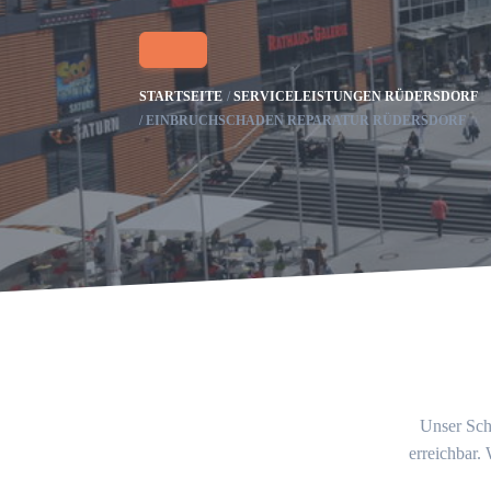
STARTSEITE
SERVICELEISTUNGEN RÜDERSDORF
EINBRUCHSCHADEN REPARATUR RÜDERSDORF
Unser Schl
erreichbar.