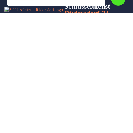
Schlüsseldienst
Rüdersdorf-24
Wir sind Ihr Helfer in Not in Sachen Schlüsseldienst. Zu jeder
Tages- und Nachtzeit für Sie da!
Impressum/Datenschutzerklärung
Stadtteile
Sitemap
Partner
Leistungen
Autoöffnung